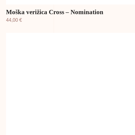
Moška verižica Cross – Nomination
44,00
€