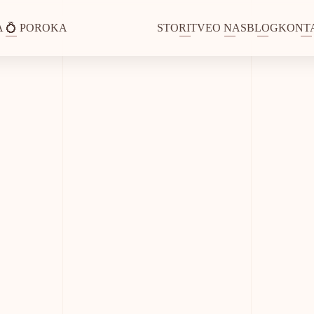
 💍 POROKA
STORITVE
O NAS
BLOG
KONT