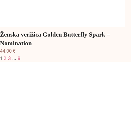
Ženska verižica Golden Butterfly Spark –
Nomination
44,00
€
1
2
3
…
8