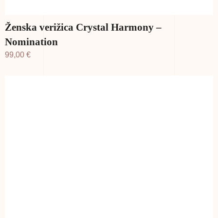
Ženska verižica Crystal Harmony –
Nomination
99,00
€