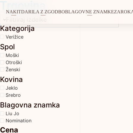
Trgovina
NAKIT
DARILA Z ZGODBO
BLAGOVNE ZNAMKE
ZAROKA
Filtriraj izdelke
Kategorija
Verižice
Spol
Moški
Otroški
Ženski
Kovina
Jeklo
Srebro
Blagovna znamka
Liu Jo
Nomination
Cena