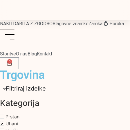
NAKIT
DARILA Z ZGODBO
Blagovne znamke
Zaroka 💍 Poroka
Storitve
O nas
Blog
Kontakt
0
Trgovina
Filtriraj izdelke
Kategorija
Prstani
Uhani