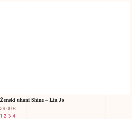
Ženski uhani Shine – Liu Jo
39,00
€
1
2
3
4