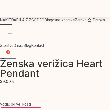
NAKIT
DARILA Z ZGODBO
Blagovne znamke
Zaroka 💍 Poroka
Storitve
O nas
Blog
Kontakt
0
Ženska verižica Heart
Pendant
39,00
€
Vodič po velikosti