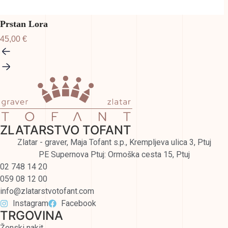
Prstan Lora
45,00
€
ZLATARSTVO TOFANT
Zlatar - graver, Maja Tofant s.p., Krempljeva ulica 3, Ptuj
PE Supernova Ptuj: Ormoška cesta 15, Ptuj
02 748 14 20
059 08 12 00
info@zlatarstvotofant.com
Instagram
Facebook
TRGOVINA
Ženski nakit