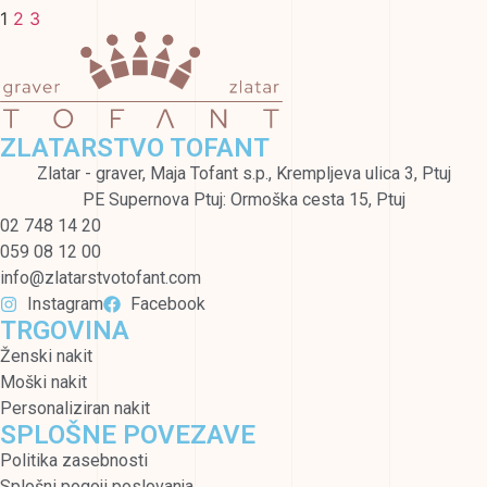
1
2
3
ZLATARSTVO TOFANT
Zlatar - graver, Maja Tofant s.p., Krempljeva ulica 3, Ptuj
PE Supernova Ptuj: Ormoška cesta 15, Ptuj
02 748 14 20
059 08 12 00
info@zlatarstvotofant.com
Instagram
Facebook
TRGOVINA
Ženski nakit
Moški nakit
Personaliziran nakit
SPLOŠNE POVEZAVE
Politika zasebnosti
Splošni pogoji poslovanja