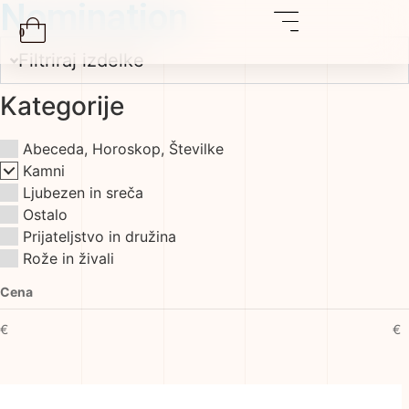
Nomination
0
Filtriraj izdelke
Kategorije
Abeceda, Horoskop, Številke
Kamni
Ljubezen in sreča
Ostalo
Prijateljstvo in družina
Rože in živali
Cena
€
€