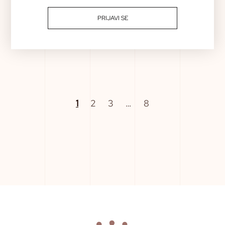
PRIJAVI SE
Člen za zapestnico NOMINATION – 030162 41
29,00
€
1
2
3
…
8