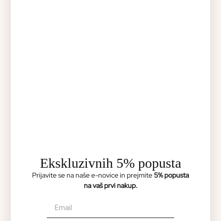
Člen za zapestnico NOMINATION – 030207 02
35,00
€
Ekskluzivnih 5% popusta
Prijavite se na naše e-novice in prejmite
5% popusta
na vaš prvi nakup.