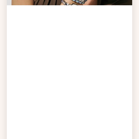
Člen za zapestnico NOMINATION – 030224 06
39,00
€
Člen za zapestnico NOMINATION – 330311 20