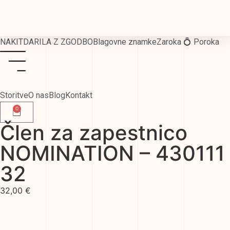
NAKIT
DARILA Z ZGODBO
Blagovne znamke
Zaroka 💍 Poroka
Storitve
O nas
Blog
Kontakt
0
Člen za zapestnico
NOMINATION – 430111
32
32,00
€